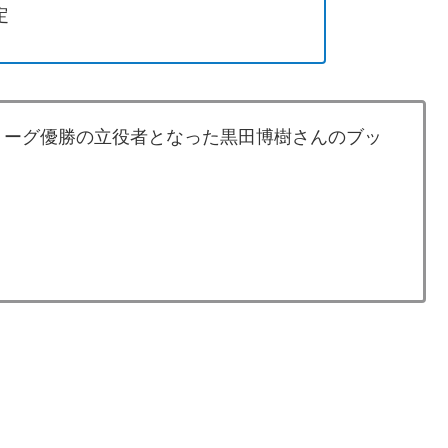
定
島リーグ優勝の立役者となった黒田博樹さんのブッ
。