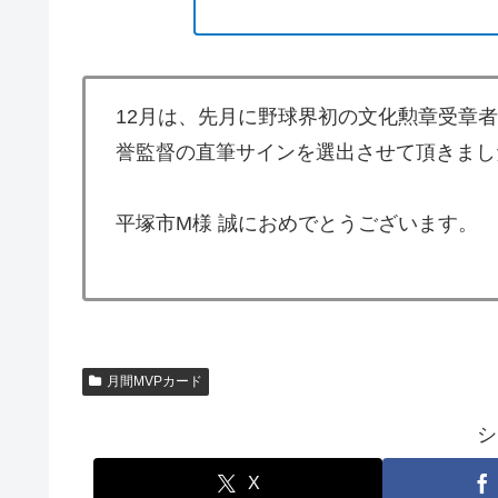
12月は、先月に野球界初の文化勲章受章
誉監督の直筆サインを選出させて頂きまし
平塚市М様 誠におめでとうございます。
月間MVPカード
シ
X