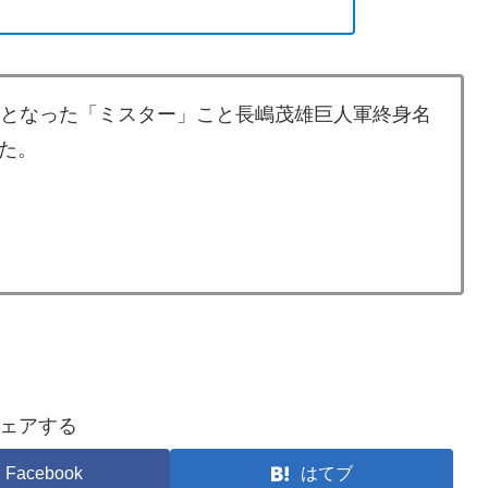
者となった「ミスター」こと長嶋茂雄巨人軍終身名
た。
ェアする
Facebook
はてブ